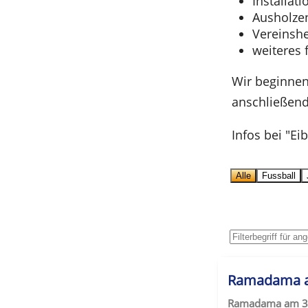
Installat
Ausholze
Vereinsh
weiteres f
Wir beginnen
anschließend 
Infos bei "Eibi
Alle
Fussball
Ramadama a
Ramadama am 31