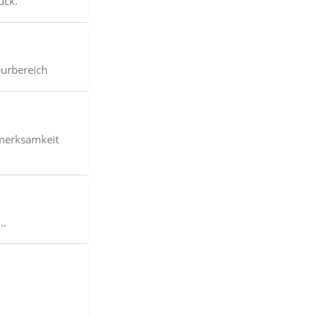
ück.
eurbereich
fmerksamkeit
..