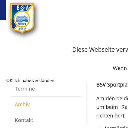
BSV
Badminton
Startseite
Fussball
Archiv
Archiv-Fus
Diese Webseite ver
Infos
Wenn S
Mannschaften
Aufräum- un
OK! Ich habe verstanden
BSV Sportpla
Termine
Am den beide
Archiv
um beim "Ra
richten her).
Kontakt