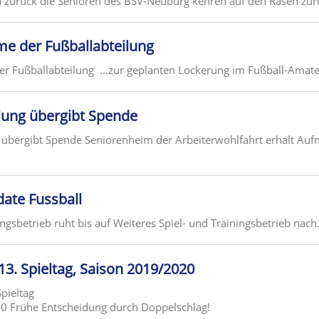
h zurück die Senioren des BSV-Neuburg kehren auf den Rasen zur
me der Fußballabteilung
r Fußballabteilung ...zur geplanten Lockerung im Fußball-Amat
lung übergibt Spende
 übergibt Spende Seniorenheim der Arbeiterwohlfahrt erhält Au
ate Fussball
ingsbetrieb ruht bis auf Weiteres Spiel- und Trainingsbetrieb nach.
 13. Spieltag, Saison 2019/2020
Spieltag
0 Frühe Entscheidung durch Doppelschlag!