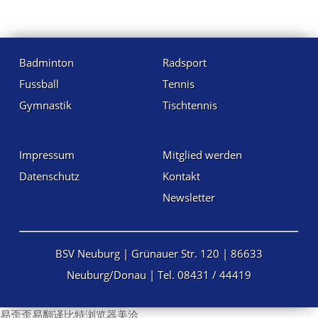
Badminton
Radsport
Fussball
Tennis
Gymnastik
Tischtennis
Impressum
Mitglied werden
Datenschutz
Kontakt
Newsletter
BSV Neuburg | Grünauer Str. 120 | 86633
Neuburg/Donau | Tel. 08431 / 44419
易歪歪
易翻译
比特浏览器
美洽