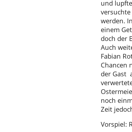
und lupfte
versuchte
werden. I
einem Get
doch der B
Auch weit
Fabian Ro
Chancen ni
der Gast 
verwertet
Ostermeie
noch einma
Zeit jedoc
Vorspiel: 