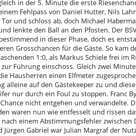
leich in der 5. Minute die erste Riesenchan
einem Fehlpass von Daniel Hutter, Nils Lah
fs Tor und schloss ab, doch Michael Haberm
 und lenkte den Ball an den Pfosten. Der BSV
lbestimmend in dieser Phase, doch es entst
teren Grosschancen für die Gäste. So kam d
aschenden 1:0, als Markus Schiele frei im
 zur Führung einschoss. Gleich zwei Minute
ie Hausherren einen Elfmeter zugesproch
ng alleine auf den Gästekeeper zu und dies
fer nur durch ein Foul zu stoppen. Franc Byt
e Chance nicht entgehen und verwandelte. D
n waren nun wie entfesselt und rissen das
h nach einem Abstimmungsfehler zwischen 
 Jürgen Gabriel war Julian Margraf der Nut