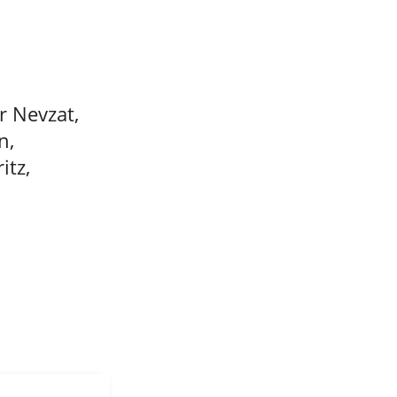
 Nevzat,
n,
itz,