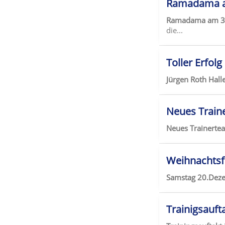
Ramadama a
Ramadama am 31
die...
Toller Erfol
Jürgen Roth Hal
Neues Train
Neues Trainert
Weihnachtsfe
Samstag 20.Deze
Trainigsauft