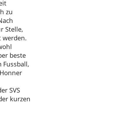
eit
ch zu
 Nach
 Stelle,
t werden.
wohl
ber beste
 Fussball,
k Honner
der SVS
 der kurzen