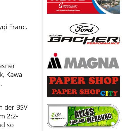
yqi Franc,
esner
k, Kawa
,
m der BSV
m 2:2-
nd so