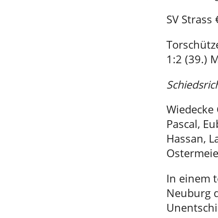
SV Strass
Torschütze
1:2 (39.) 
Schiedsric
Wiedecke C
Pascal, E
Hassan, L
Ostermeie
In einem 
Neuburg d
Unentschi