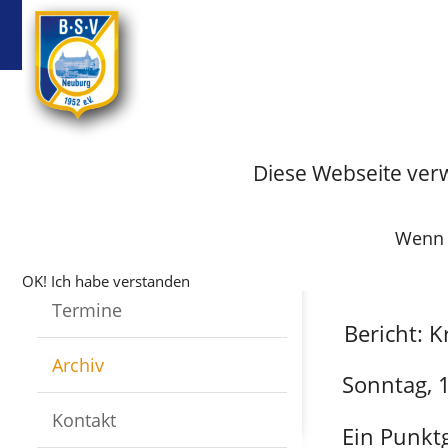
BSV
Badminton
Startseite
Fussball
Archiv
Archiv-Fus
Diese Webseite ver
Spielberich
Infos
Spielberi
Wenn S
Mannschaften
OK! Ich habe verstanden
Termine
Bericht: K
Archiv
Sonntag, 
Kontakt
Ein Punkt