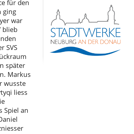
ce für den
n ging
ayer war
 blieb
anden
er SVS
 Rückraum
n später
en. Markus
er wusste
yqi liess
ie
 Spiel an
Daniel
zniesser