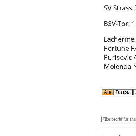
SV Strass
BSV-Tor: 1
Lachermei
Portune Ro
Purisevic 
Molenda N
Alle
Fussball