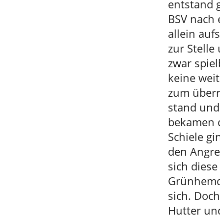
entstand g
BSV nach 
allein au
zur Stelle
zwar spie
keine wei
zum überr
stand und
bekamen d
Schiele gi
den Angrei
sich dies
Grünhemde
sich. Doc
Hutter und