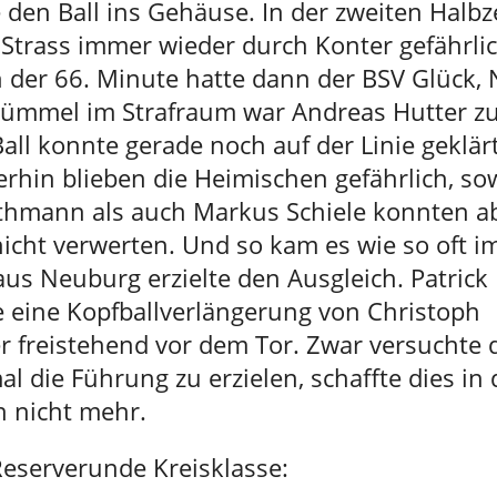
 den Ball ins Gehäuse. In der zweiten Halbz
 Strass immer wieder durch Konter gefährli
n der 66. Minute hatte dann der BSV Glück,
ümmel im Strafraum war Andreas Hutter zur
all konnte gerade noch auf der Linie geklär
erhin blieben die Heimischen gefährlich, so
thmann als auch Markus Schiele konnten a
cht verwerten. Und so kam es wie so oft im
aus Neuburg erzielte den Ausgleich. Patric
e eine Kopfballverlängerung von Christoph
r freistehend vor dem Tor. Zwar versuchte 
l die Führung zu erzielen, schaffte dies in
h nicht mehr.
Reserverunde Kreisklasse: