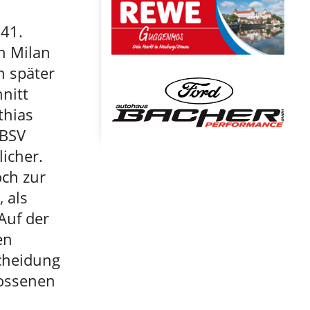
 41.
n Milan
n später
nitt
thias
 BSV
licher.
ch zur
 als
 Auf der
en
scheidung
lossenen