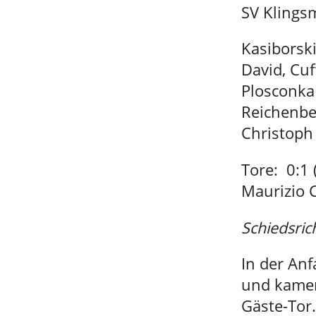
SV Klings
Kasiborsk
David, Cuf
Plosconka 
Reichenbe
Christoph
Tore: 0:1 
Maurizio C
Schiedsric
In der An
und kamen
Gäste-Tor.