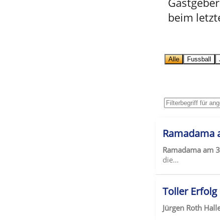
Gastgeber
beim letzt
Alle
Fussball
Ramadama a
Ramadama am 31
die...
Toller Erfol
Jürgen Roth Hal