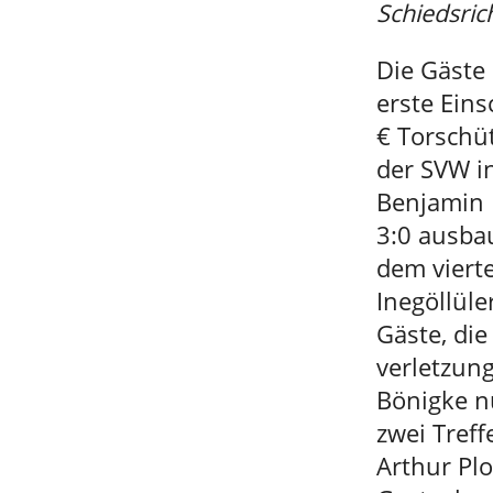
Schiedsric
Die Gäste 
erste Ein
€ Torschü
der SVW i
Benjamin 
3:0 ausbau
dem viert
Inegöllüle
Gäste, di
verletzun
Bönigke nu
zwei Treff
Arthur Plo