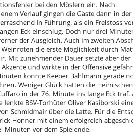
tionsfehler bei den Möslern ein. Nach
henem Verlauf gingen die Gäste dann in der
erraschend in Führung, als ein Freistoss vo
langen Eck einschlug. Doch nur drei Minute
ferner der Ausgleich. Auch im zweiten Absch
 Weinroten die erste Möglichkeit durch Mat
r. Mit zunehmender Dauer setzte aber der
 Akzente und wirkte in der Offensive gefähr
inuten konnte Keeper Bahlmann gerade no
hren. Weniger Glück hatten die Heimischen,
uffaro in der 76. Minute ins lange Eck traf.
 lenkte BSV-Torhüter Oliver Kasiborski ein
von Schmidmair über die Latte. Für die Ent
trick Honner mit einem erfolgreich abgesch
ei Minuten vor dem Spielende.