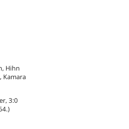
n, Hihn
o, Kamara
er, 3:0
64.)