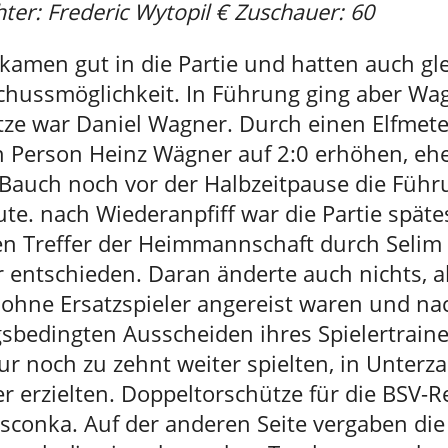
hter: Frederic Wytopil € Zuschauer: 60
kamen gut in die Partie und hatten auch gle
schussmöglichkeit. In Führung ging aber W
tze war Daniel Wagner. Durch einen Elfmet
n Person Heinz Wägner auf 2:0 erhöhen, eh
Bauch noch vor der Halbzeitpause die Führ
te. nach Wiederanpfiff war die Partie späte
en Treffer der Heimmannschaft durch Selim
r entschieden. Daran änderte auch nichts, al
e ohne Ersatzspieler angereist waren und n
gsbedingten Ausscheiden ihres Spielertrain
r noch zu zehnt weiter spielten, in Unterz
er erzielten. Doppeltorschütze für die BSV-
sconka. Auf der anderen Seite vergaben die