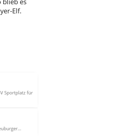
 blieb es
er-Elf.
 Sportplatz für
euburger...