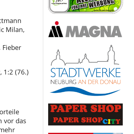
uttmann
ic Milan,
 Fieber
 1:2 (76.)
orteile
 vor das
 mehr