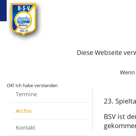
BSV
Badminton
Startseite
Fussball
Archiv
Archiv-Fus
Diese Webseite ver
Spielberich
Infos
Spielberi
Wenn S
Mannschaften
OK! Ich habe verstanden
Termine
23. Spielt
Archiv
BSV ist de
gekomme
Kontakt