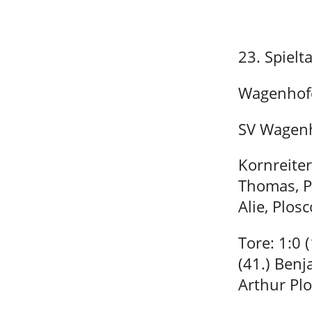
23. Spielt
Wagenhofe
SV Wagenh
Kornreite
Thomas, P
Alie, Plos
Tore: 1:0 
(41.) Benj
Arthur Plo