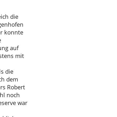
ich die
agenhofen
er konnte
e
ung auf
stens mit
s die
ach dem
ers Robert
ahl noch
Reserve war