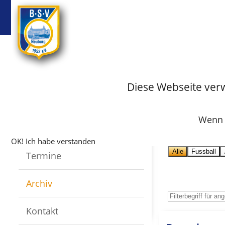
BSV
Badminton
Startseite
Fussball
Archiv
Archiv-Fus
Diese Webseite ver
Informatio
Infos
Informat
Wenn S
Mannschaften
OK! Ich habe verstanden
Alle
Fussball
Termine
Archiv
Kontakt