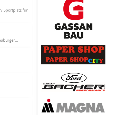
 Sportplatz für
euburger...