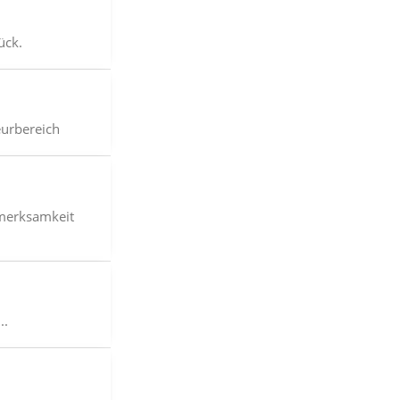
ück.
eurbereich
fmerksamkeit
..