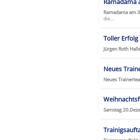
Ramadama a
Ramadama am 31
die...
Toller Erfol
Jürgen Roth Hal
Neues Train
Neues Trainert
Weihnachtsfe
Samstag 20.Deze
Trainigsauft