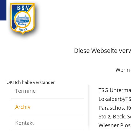
BSV
Badminton
Startseite
Fussball
Archiv
Archiv-Fus
Diese Webseite ver
TSG Unterm
Infos
TSG Unte
Wenn S
Mannschaften
OK! Ich habe verstanden
TSG Untermax
Termine
LokalderbyTSG
Archiv
Paraschos, R
Stolz, Beck, 
Kontakt
Wiesner Plos