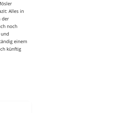
Mösler
it: Alles in
n der
uch noch
t und
ständig einem
ch künftig