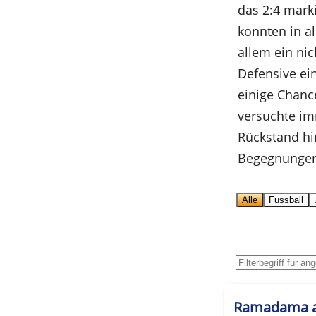
das 2:4 mark
konnten in al
allem ein nic
Defensive ei
einige Chance
versuchte im
Rückstand hi
Begegnungen 
Alle
Fussball
Ramadama a