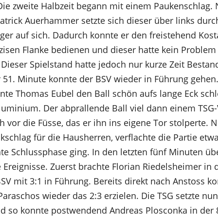
 Die zweite Halbzeit begann mit einem Paukenschlag.
Patrick Auerhammer setzte sich dieser über links durc
iger auf sich. Dadurch konnte er den freistehend Kos
äzisen Flanke bedienen und dieser hatte kein Problem
 Dieser Spielstand hatte jedoch nur kurze Zeit Bestan
er 51. Minute konnte der BSV wieder in Führung gehe
nnte Thomas Eubel den Ball schön aufs lange Eck schle
luminium. Der abprallende Ball viel dann einem TSG-
h vor die Füsse, das er ihn ins eigene Tor stolperte.
schlag für die Hausherren, verflachte die Partie etwa
nte Schlussphase ging. In den letzten fünf Minuten ü
 Ereignisse. Zuerst brachte Florian Riedelsheimer in d
SV mit 3:1 in Führung. Bereits direkt nach Anstoss k
araschos wieder das 2:3 erzielen. Die TSG setzte nun 
nd so konnte postwendend Andreas Plosconka in der 