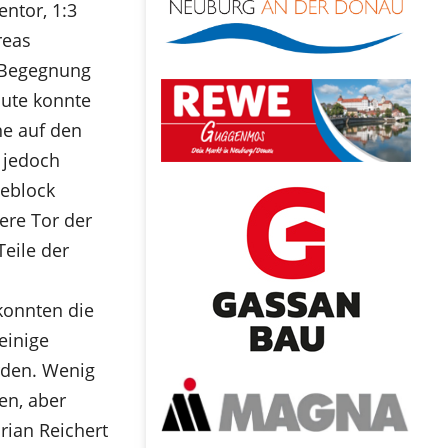
entor, 1:3
reas
n Begegnung
nute konnte
ne auf den
, jedoch
geblock
eere Tor der
Teile der
 konnten die
einige
rden. Wenig
en, aber
rian Reichert