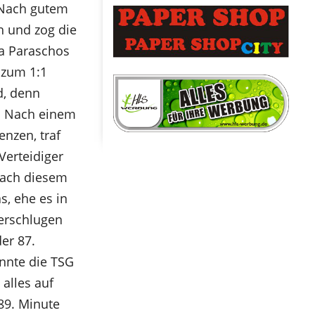
 Nach gutem
h und zog die
ta Paraschos
 zum 1:1
d, denn
n. Nach einem
nzen, traf
Verteidiger
 Nach diesem
s, ehe es in
berschlugen
er 87.
onnte die TSG
alles auf
89. Minute