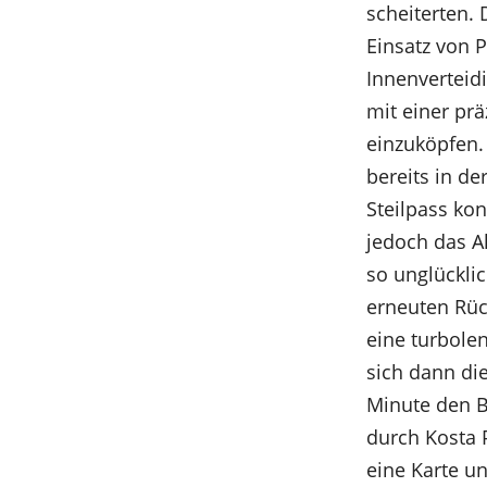
scheiterten.
Einsatz von 
Innenverteid
mit einer pr
einzuköpfen.
bereits in d
Steilpass ko
jedoch das A
so unglücklic
erneuten Rück
eine turbole
sich dann die
Minute den B
durch Kosta P
eine Karte u