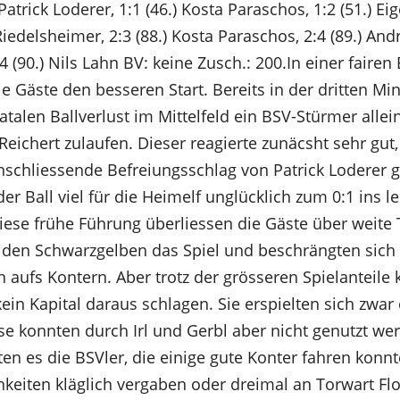
 Patrick Loderer, 1:1 (46.) Kosta Paraschos, 1:2 (51.) Eig
 Riedelsheimer, 2:3 (88.) Kosta Paraschos, 2:4 (89.) And
4 (90.) Nils Lahn BV: keine Zusch.: 200.In einer faire
e Gäste den besseren Start. Bereits in der dritten Mi
talen Ballverlust im Mittelfeld ein BSV-Stürmer allei
eichert zulaufen. Dieser reagierte zunäcsht sehr gut
nschliessende Befreiungsschlag von Patrick Loderer 
r Ball viel für die Heimelf unglücklich zum 0:1 ins l
iese frühe Führung überliessen die Gäste über weite 
e den Schwarzgelben das Spiel und beschrängten sich
 aufs Kontern. Aber trotz der grösseren Spielanteile
in Kapital daraus schlagen. Sie erspielten sich zwar 
se konnten durch Irl und Gerbl aber nicht genutzt we
en es die BSVler, die einige gute Konter fahren konnt
hkeiten kläglich vergaben oder dreimal an Torwart Flo