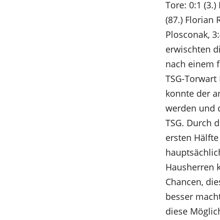
Tore: 0:1 (3.)
(87.) Florian
Plosconak, 3:
erwischten di
nach einem fa
TSG-Torwart R
konnte der a
werden und de
TSG. Durch d
ersten Hälft
hauptsächlich
Hausherren ke
Chancen, die
besser macht
diese Möglic