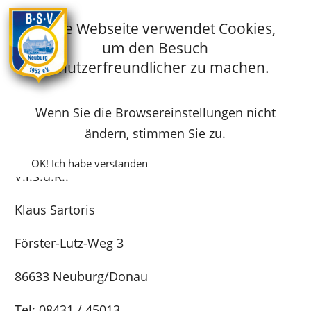
Diese Webseite verwendet Cookies,
um den Besuch
Startseite
Fussball
Infos
benutzerfreundlicher zu machen.
Auszeichnungen
Impressum
Wenn Sie die Browsereinstellungen nicht
Impressum
ändern, stimmen Sie zu.
OK! Ich habe verstanden
V.i.S.d.R.:
Klaus Sartoris
Förster-Lutz-Weg 3
86633 Neuburg/Donau
Tel: 08431 / 45013