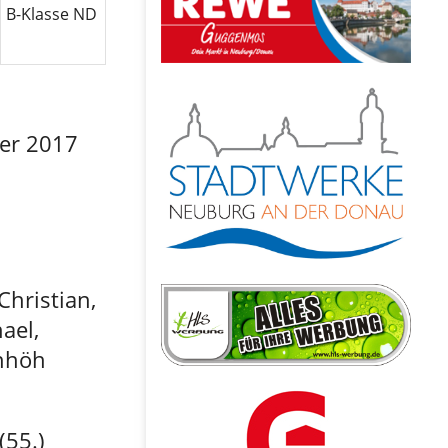
B-Klasse ND
ber 2017
Christian,
ael,
enhöh
(55.)