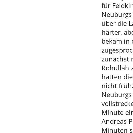
für Feldki
Neuburgs 
über die L
härter, ab
bekam in d
zugesproc
zunächst 
Rohullah 
hatten die
nicht früh
Neuburgs 
vollstreck
Minute ein
Andreas P
Minuten s