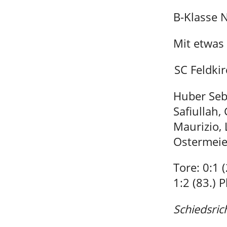
B-Klasse 
Mit etwas 
SC Feldki
Huber Seba
Safiullah,
Maurizio, 
Ostermeie
Tore: 0:1 
1:2 (83.) 
Schiedsric