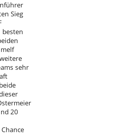
enführer
ten Sieg
F
i besten
beiden
imelf
weitere
eams sehr
aft
beide
dieser
 Ostermeier
und 20
e Chance