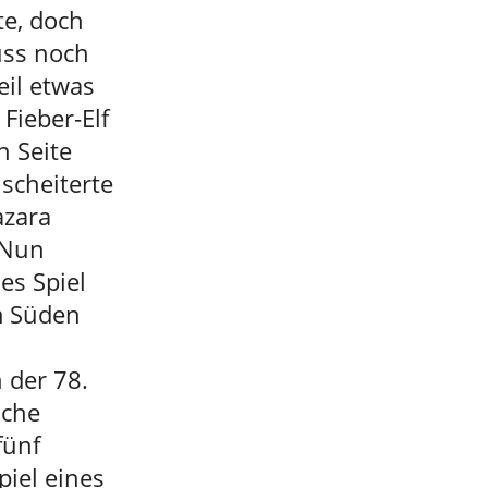
te, doch
uss noch
eil etwas
 Fieber-Elf
n Seite
scheiterte
azara
 Nun
es Spiel
em Süden
 der 78.
iche
fünf
piel eines