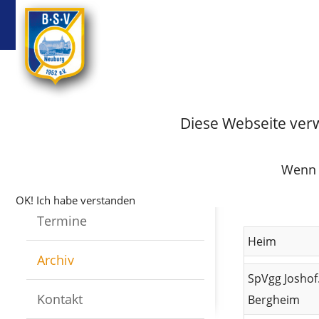
BSV
Badminton
Startseite
Fussball
Archiv
Archiv-Fus
Diese Webseite ver
Spielberich
Infos
Spielberi
Wenn S
Mannschaften
OK! Ich habe verstanden
Termine
Heim
Archiv
SpVgg Joshof
Kontakt
Bergheim