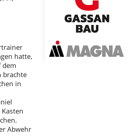
trainer
agen hatte,
f dem
n brachte
chen in
niel
n Kasten
uchen.
ger Abwehr