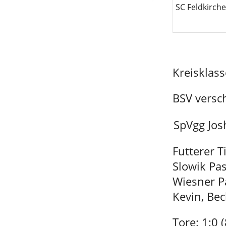
SC Feldkirch
Kreisklas
BSV versc
SpVgg Jos
Futterer 
Slowik Pas
Wiesner Pa
Kevin, Be
Tore: 1:0 