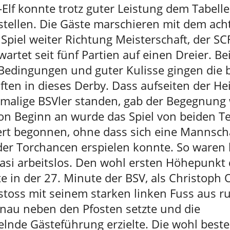
-Elf konnte trotz guter Leistung dem Tabell
stellen. Die Gäste marschieren mit dem ach
Spiel weiter Richtung Meisterschaft, der SC
artet seit fünf Partien auf einen Dreier. Be
Bedingungen und guter Kulisse gingen die 
ten in dieses Derby. Dass aufseiten der He
emalige BSVler standen, gab der Begegnung 
Von Beginn an wurde das Spiel von beiden T
ert begonnen, ohne dass sich eine Mannsch
oder Torchancen erspielen konnte. So waren 
asi arbeitslos. Den wohl ersten Höhepunkt 
te in der 27. Minute der BSV, als Christoph
istoss mit seinem starken linken Fuss aus r
nau neben den Pfosten setzte und die
elnde Gästeführung erzielte. Die wohl best