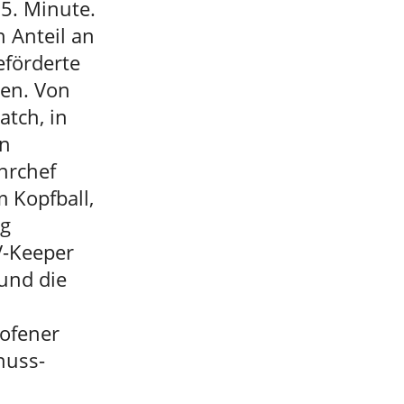
5. Minute.
 Anteil an
eförderte
ten. Von
atch, in
en
hrchef
 Kopfball,
ng
V-Keeper
 und die
hofener
huss-