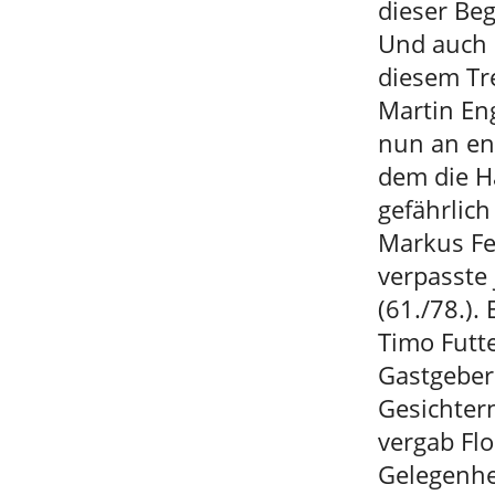
dieser Be
Und auch 
diesem Tre
Martin Eng
nun an en
dem die H
gefährlic
Markus Fe
verpasste
(61./78.).
Timo Futte
Gastgeber
Gesichter
vergab Flo
Gelegenhei