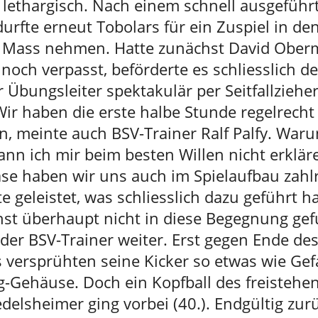
 lethargisch. Nach einem schnell ausgeführ
durfte erneut Tobolars für ein Zuspiel in de
 Mass nehmen. Hatte zunächst David Oberm
 noch verpasst, beförderte es schliesslich de
 Übungsleiter spektakulär per Seitfallziehe
Wir haben die erste halbe Stunde regelrecht
n, meinte auch BSV-Trainer Ralf Palfy. War
kann ich mir beim besten Willen nicht erkläre
ase haben wir uns auch im Spielaufbau zahl
te geleistet, was schliesslich dazu geführt ha
hst überhaupt nicht in diese Begegnung ge
der BSV-Trainer weiter. Erst gegen Ende des
 versprühten seine Kicker so etwas wie Gef
-Gehäuse. Doch ein Kopfball des freistehe
edelsheimer ging vorbei (40.). Endgültig zur