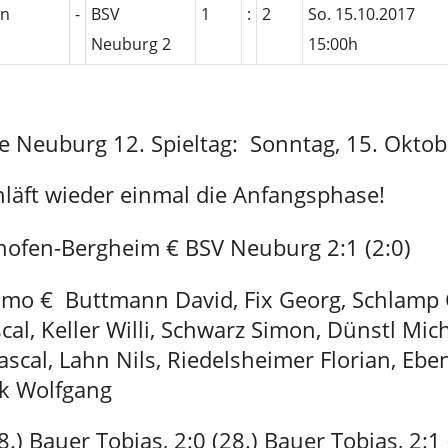
en
-
BSV
1
:
2
So. 15.10.2017
Neuburg 2
15:00h
se Neuburg 12. Spieltag: Sonntag, 15. Okto
hläft wieder einmal die Anfangsphase!
hofen-Bergheim € BSV Neuburg 2:1 (2:0)
Timo € Buttmann David, Fix Georg, Schlamp 
cal, Keller Willi, Schwarz Simon, Dünstl Mich
scal, Lahn Nils, Riedelsheimer Florian, Eb
ck Wolfgang
(8.) Bauer Tobias, 2:0 (28.) Bauer Tobias, 2:1 