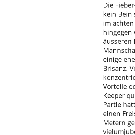
Die Fieber
kein Bein 
im achten 
hingegen w
äusseren 
Mannschaf
einige eh
Brisanz. 
konzentri
Vorteile 
Keeper qu
Partie hat
einen Fre
Metern ge
vielumjub