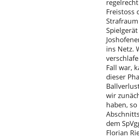
regelrecht
Freistoss 
Strafraum
Spielgerät
Joshofener
ins Netz. 
verschlafe
Fall war, 
dieser Ph
Ballverlus
wir zunäc
haben, so 
Abschnitts
dem SpVgg
Florian Ri