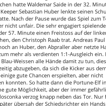
rchen hatte Waldemar Saide in der 32. Minu
Keeper Sebastian Huber lenkte seinen Sch
atte. Nach der Pause wurde das Spiel zum T
er nicht unfair. Die sehr engagiert spielende
er 57. Minute einen Freistoss auf der linke
hen, den Christoph Raab trat. Andreas Paul 
noch an Huber, den Abpraller aber netzte H
zum mehr als verdienten 1:1-Ausgleich ein.
 Blau-Weissen alle Hände damit zu tun, dies
zeitig abzugeben, da sich die Kicker aus d
einige gute Chancen erspielten, aber nicht
en konnten. So hatte dann die Portune-Elf in
e gute Möglichkeit, aber der immer gefährl
losconka verzog knapp neben das Tor. Nur 
päter übersah der Schiedsrichter ein Hands