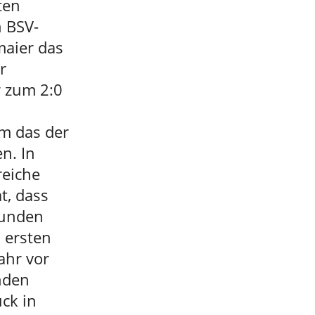
ten
n BSV-
aier das
r
r zum 2:0
um das der
n. In
reiche
t, dass
funden
 ersten
ahr vor
nden
ück in