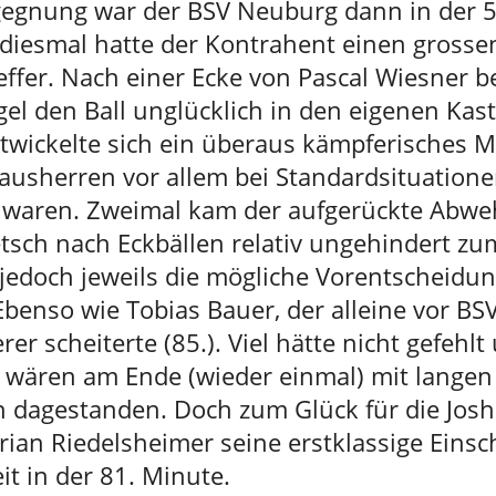
gegnung war der BSV Neuburg dann in der 5
diesmal hatte der Kontrahent einen grossen
ffer. Nach einer Ecke von Pascal Wiesner b
el den Ball unglücklich in den eigenen Kas
twickelte sich ein überaus kämpferisches M
ausherren vor allem bei Standardsituation
h waren. Zweimal kam der aufgerückte Abwe
tsch nach Eckbällen relativ ungehindert zum
 jedoch jeweils die mögliche Vorentscheidu
 Ebenso wie Tobias Bauer, der alleine vor BS
rer scheiterte (85.). Viel hätte nicht gefehlt
 wären am Ende (wieder einmal) mit langen
n dagestanden. Doch zum Glück für die Jos
rian Riedelsheimer seine erstklassige Einsc
t in der 81. Minute.