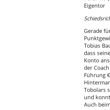
Eigentor
Schiedsric
Gerade für
Punktgewi
Tobias Bau
dass sein
Konto ans
der Coach 
Führung € 
Hinterman
Tobolars s
und konnt
Auch beim