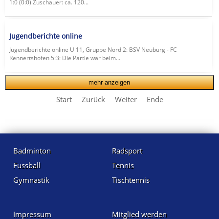
1:0 (0:0) Zuschauer: ca. 120...
Jugendberichte online
Jugendberichte online U 11, Gruppe Nord 2: BSV Neuburg - FC
Rennertshofen 5:3: Die Partie war beim...
mehr anzeigen
Start
Zurück
Weiter
Ende
Badminton
Radsport
Fussball
Tennis
Gymnastik
Tischtennis
Impressum
Mitglied werden