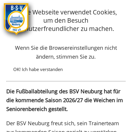
Diese Webseite verwendet Cookies,
um den Besuch
Startseite
Archiv-Fussball
benutzerfreundlicher zu machen.
Neues Trainerteam 2026/27
Wenn Sie die Browsereinstellungen nicht
ändern, stimmen Sie zu.
Trainer für die erste Mannschaft zur
Saison 2026/27 vorgestellt
OK! Ich habe verstanden
Die Fußballabteilung des BSV Neuburg hat für
die kommende Saison 2026/27 die Weichen im
Seniorenbereich gestellt.
Der BSV Neuburg freut sich, sein Trainerteam