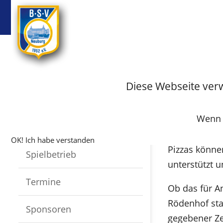
BSV
Badminton
Startseite
Tennis
Archiv
Archiv-Ten
Diese Webseite ver
BSV-Tennis
Infos
Wenn S
Die für den 
Training
Giovanni
im S
OK! Ich habe verstanden
Pizzas könne
Spielbetrieb
unterstützt u
Termine
Ob das für A
Rödenhof sta
Sponsoren
gegebener Ze