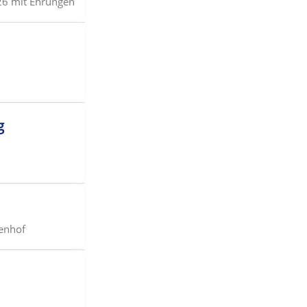
26 mit Ehrungen
g
enhof