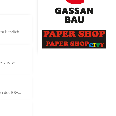
ht herzlich
- und E-
n des BSV...