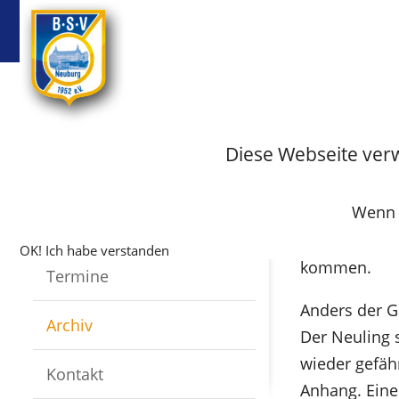
BSV
Badminton
Startseite
Fussball
Archiv
Archiv-Fus
Diese Webseite ver
BSV Neubu
Infos
Wenn S
Die Heimmann
Mannschaften
Aber es gela
OK! Ich habe verstanden
kommen.
Termine
Anders der 
Archiv
Der Neuling 
wieder gefäh
Kontakt
Anhang. Eine