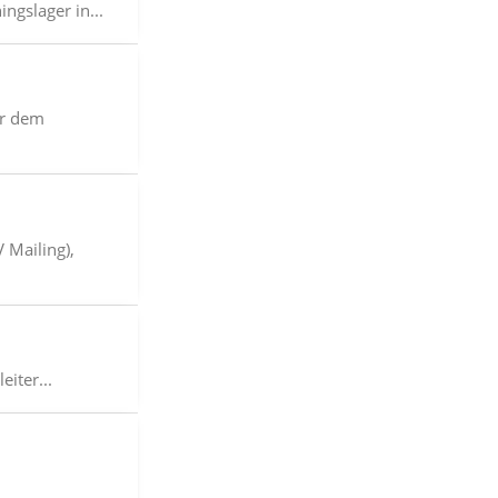
ngslager in...
or dem
 Mailing),
eiter...