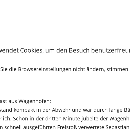
Fussball
Gymnastik
Radsport
sball
Spielbericht 2. Spieltag Saison 2019/20 I.Mannschaft
Beitrag vom:
Beitrag vom:
Beitrag vom:
Beitrag vom:
Beitrag vom:
Beitrag vom:
Beitrag vom:
Beitrag vom:
Beitrag vom:
Beitrag vom:
Beitrag vom:
Beitrag vom:
Beitrag vom:
Beitrag vom:
wendet Cookies, um den Besuch benutzerfreu
rg – Wagenhofen 1:3
ie die Browsereinstellungen nicht ändern, stimmen 
schaft hatte über das gesamte Spiel mehr Ballbesit
ng ihr nicht, entscheidend in den gegnerischen Straf
Gast aus Wagenhofen:
stand kompakt in der Abwehr und war durch lange B
rlich. Schon in der dritten Minute jubelte der Wagen
n schnell ausgeführten Freistoß verwertete Sebastia