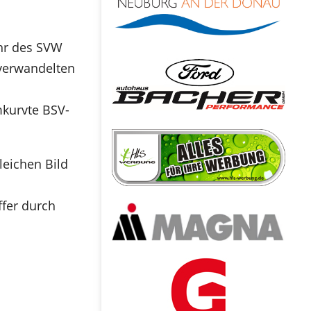
ehr des SVW
 verwandelten
mkurvte BSV-
leichen Bild
ffer durch