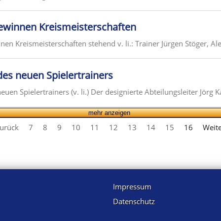
gewinnen Kreismeisterschaften
en Kreismeisterschaften stehend v. li.: Trainer Jürgen Stöger, Ale
des neuen Spielertrainers
euen Spielertrainers (v. li.) Der designierte Abteilungsleiter Jörg K
mehr anzeigen
urück
7
8
9
10
11
12
13
14
15
16
Weit
Impressum
Datenschutz