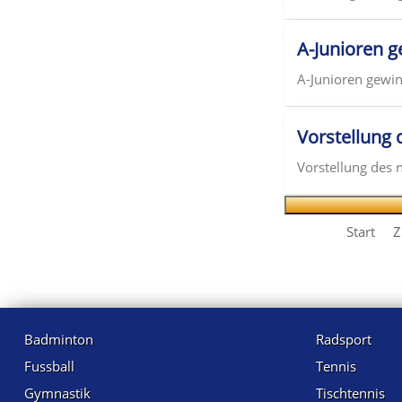
A-Junioren 
A-Junioren gewinn
Vorstellung 
Vorstellung des n
Start
Z
Badminton
Radsport
Fussball
Tennis
Gymnastik
Tischtennis