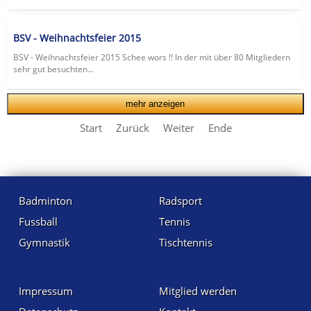
BSV - Weihnachtsfeier 2015
BSV - Weihnachtsfeier 2015 Schee wors !! In der mit über 80 Mitgliedern
sehr gut besuchten...
mehr anzeigen
Start
Zurück
Weiter
Ende
Badminton
Radsport
Fussball
Tennis
Gymnastik
Tischtennis
Impressum
Mitglied werden